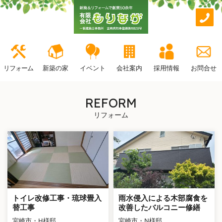
リフォーム
新築の家
イベント
会社案内
採用情報
お問合せ
REFORM
リフォーム
トイレ改修工事・琉球畳入
雨水侵入による木部腐食を
替工事
改善したバルコニー修繕
宮崎市・H様邸
宮崎市・N様邸