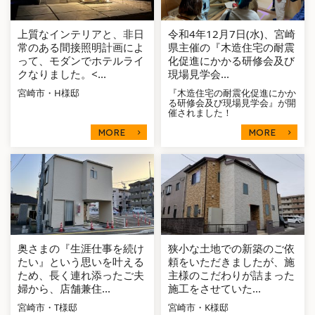
上質なインテリアと、非日
令和4年12月7日(水)、宮崎
常のある間接照明計画によ
県主催の『木造住宅の耐震
って、モダンでホテルライ
化促進にかかる研修会及び
クなりました。<...
現場見学会...
宮崎市・H様邸
『木造住宅の耐震化促進にかか
る研修会及び現場見学会』が開
催されました！
MORE
MORE
奥さまの『生涯仕事を続け
狭小な土地での新築のご依
たい』という思いを叶える
頼をいただきましたが、施
ため、長く連れ添ったご夫
主様のこだわりが詰まった
婦から、店舗兼住...
施工をさせていた...
宮崎市・T様邸
宮崎市・K様邸