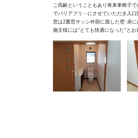
ご高齢ということもあり将来車椅子での
でバリアフリ－にさせていただき入口開
窓は2重窓サッシ外部に面した壁･床
施主様には"とても快適になった"と