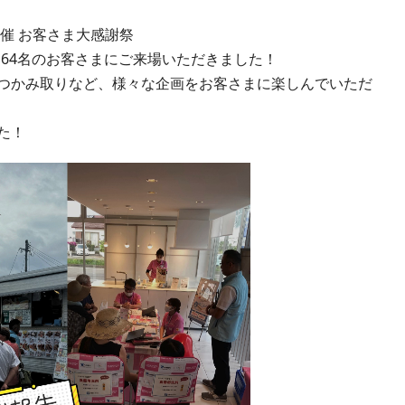
主催 お客さま大感謝祭
94組164名のお客さまにご来場いただきました！
つかみ取りなど、様々な企画をお客さまに楽しんでいただ
た！
動
画
プ
レ
ー
ヤ
ー